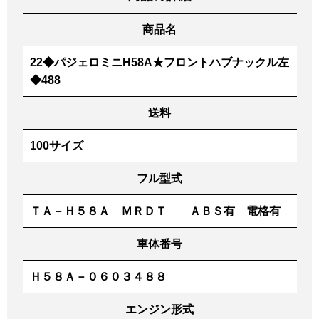
商品名
22◆パジェロミニH58A★フロントハブナックル左
◆488
送料
100サイズ
フル型式
ＴＡ－Ｈ５８Ａ ＭＲＤＴ ＡＢＳ有 電格有
車体番号
Ｈ５８Ａ－０６０３４８８
エンジン形式