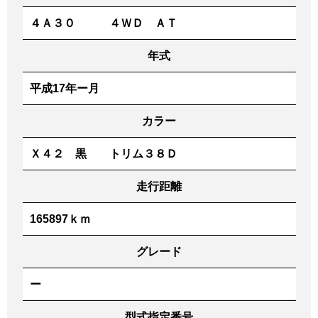
４Ａ３０ ４ＷＤ ＡＴ
年式
平成17年ー月
カラー
Ｘ４２ 黒 トリム３８Ｄ
走行距離
165897ｋｍ
グレード
ー
型式指定番号