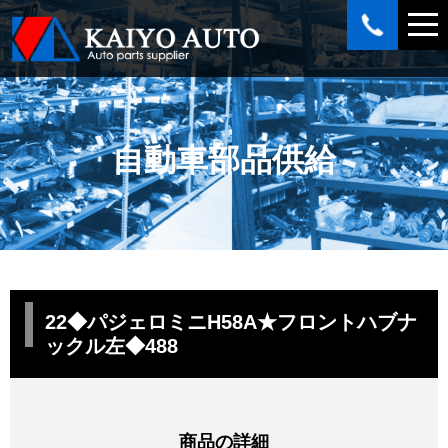
自動車部品供給
22◆パジェロミニH58A★フロントハブナ
ックル左◆488
商品の詳細